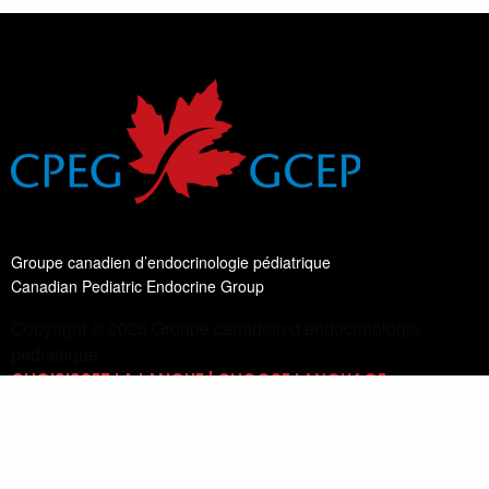
Groupe canadien d’endocrinologie pédiatrique
Canadian Pediatric Endocrine Group
Copyright © 2026 Groupe canadien d’endocrinologie
pédiatrique
CHOISISSEZ LA LANGUE | CHOOSE LANGUAGE
Changer de langue
Français
Lis