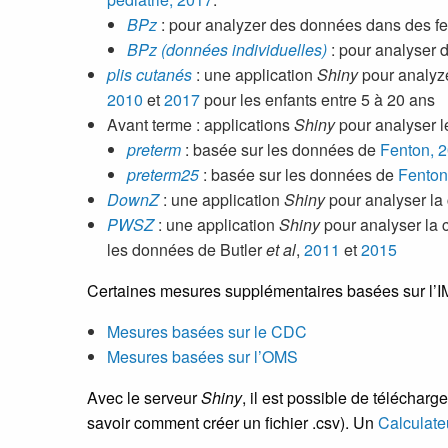
BPz
: pour analyzer des données dans des feu
BPz (données individuelles)
: pour analyser 
plis cutanés
: une application
Shiny
pour analyze
2010
et
2017
pour les enfants entre 5 à 20 ans
Avant terme : applications
Shiny
pour analyser l
preterm
: basée sur les données de
Fenton, 
preterm25
: basée sur les données de
Fenton
DownZ
: une application
Shiny
pour analyser la
PWSZ
: une application
Shiny
pour analyser la 
les données de Butler
et al
,
2011
et
2015
Certaines mesures supplémentaires basées sur l’IM
Mesures basées sur le CDC
Mesures basées sur l’OMS
Avec le serveur
Shiny
, il est possible de télécharg
savoir comment créer un fichier .csv). Un
Calculate