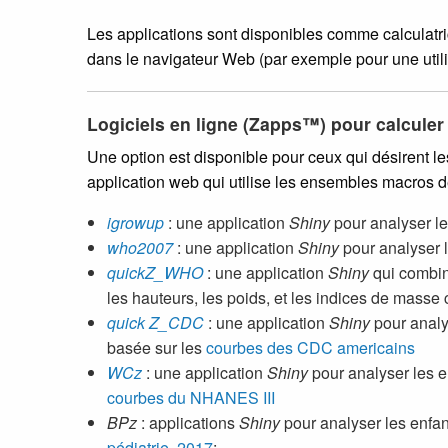
Les applications sont disponibles comme calculatric
dans le navigateur Web (par exemple pour une utili
Logiciels en ligne (Zapps™) pour calculer 
Une option est disponible pour ceux qui désirent 
application web qui utilise les ensembles macros 
igrowup
: une application
Shiny
pour analyser le
who2007
: une application
Shiny
pour analyser l
quickZ_WHO
: une application
Shiny
qui combi
les hauteurs, les poids, et les indices de masse
quick Z_CDC
: une application
Shiny
pour analys
basée sur les
courbes des CDC americains
WCz
: une application
Shiny
pour analyser les enf
courbes du NHANES III
BPz
: applications
Shiny
pour analyser les enfant
pédiatrie, 2017
: