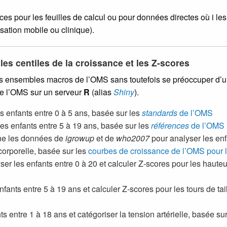
es pour les feuilles de calcul ou pour données directes où i le
sation mobile ou clinique).
les centiles de la croissance et les Z-scores
les ensembles macros de l’OMS sans toutefois se préoccuper d’
de l’OMS sur un serveur
R
(alias
Shiny
).
s enfants entre 0 à 5 ans, basée sur les
standards
de l’OMS
es enfants entre 5 à 19 ans, basée sur les
références
de l’OMS
ne les données de
igrowup
et de
who2007
pour analyser les enf
 corporelle, basée sur les
courbes de croissance de l’OMS pour
er les enfants entre 0 à 20 et calculer Z-scores pour les hauteu
ants entre 5 à 19 ans et calculer Z-scores pour les tours de taille
s entre 1 à 18 ans et catégoriser la tension artérielle, basée s