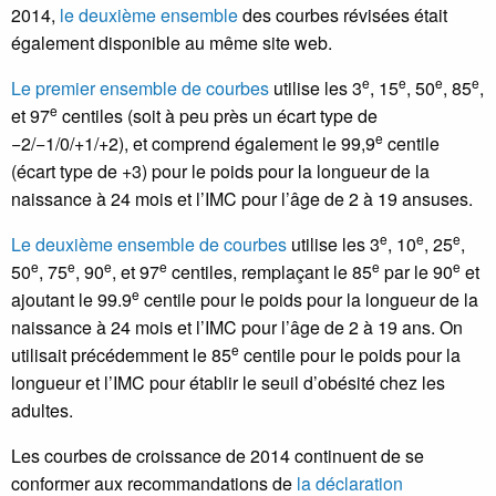
2014,
le deuxième ensemble
des courbes révisées était
également disponible au même site web.
e
e
e
e
Le premier ensemble de courbes
utilise les 3
, 15
, 50
, 85
,
e
et 97
centiles (soit à peu près un écart type de
e
−2/−1/0/+1/+2), et comprend également le 99,9
centile
(écart type de +3) pour le poids pour la longueur de la
naissance à 24 mois et l’IMC pour l’âge de 2 à 19 ansuses.
e
e
e
Le deuxième ensemble de courbes
utilise les 3
, 10
, 25
,
e
e
e
e
e
e
50
, 75
, 90
, et 97
centiles, remplaçant le 85
par le 90
et
e
ajoutant le 99.9
centile pour le poids pour la longueur de la
naissance à 24 mois et l’IMC pour l’âge de 2 à 19 ans. On
e
utilisait précédemment le 85
centile pour le poids pour la
longueur et l’IMC pour établir le seuil d’obésité chez les
adultes.
Les courbes de croissance de 2014 continuent de se
conformer aux recommandations de
la déclaration