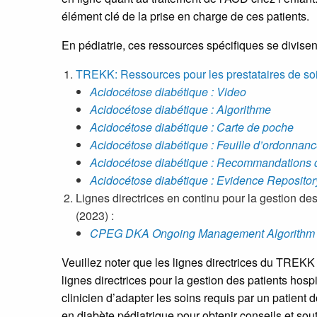
élément clé de la prise en charge de ces patients.
En pédiatrie, ces ressources spécifiques se divisen
TREKK: Ressources pour les prestataires de so
Acidocétose diabétique : Video
Acidocétose diabétique : Algorithme
Acidocétose diabétique : Carte de poche
Acidocétose diabétique : Feuille d’ordonnan
Acidocétose diabétique : Recommandations 
Acidocétose diabétique : Evidence Repositor
Lignes directrices en continu pour la gestion de
(2023) :
CPEG DKA Ongoing Management Algorithm 
Veuillez noter que les lignes directrices du TREKK 
lignes directrices pour la gestion des patients hos
clinicien d’adapter les soins requis par un patie
en diabète pédiatrique pour obtenir conseils et souti