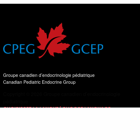
Groupe canadien d’endocrinologie pédiatrique
Canadian Pediatric Endocrine Group
Copyright © 2026 Groupe canadien d’endocrinologie
pédiatrique
CHOISISSEZ LA LANGUE | CHOOSE LANGUAGE
Changer de langue
Français
Lis