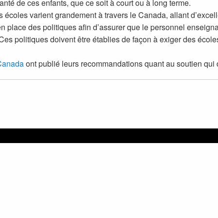
nté de ces enfants, que ce soit à court ou à long terme.
es écoles varient grandement à travers le Canada, allant d’excel
n place des politiques afin d’assurer que le personnel enseign
 Ces politiques doivent être établies de façon à exiger des écol
Canada
ont publié leurs recommandations quant au soutien qui de
Copyright © 2026 Groupe can
CHOISISSEZ LA LANGUE | 
Changer de langue