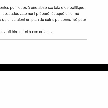
lentes politiques à une absence totale de politique.
ant est adéquatement préparé, éduqué et formé
es qu’elles aient un plan de soins personnalisé pour
vrait être offert à ces enfants.
adien d’endocrinologie pédiatrique
CHOOSE LANGUAGE